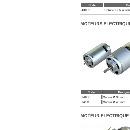
Code
Dé
43905
Bobine de fil résisti
MOTEURS ELECTRIQU
Code
Désigna
74080
Moteur Ø 35 mm
74111
Moteur Ø 43 mm
MOTEUR ELECTRIQUE 