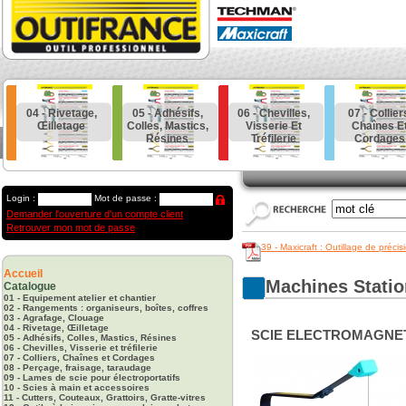
04 - Rivetage,
05 - Adhésifs,
06 - Chevilles,
07 - Collier
Œilletage
Colles, Mastics,
Visserie Et
Chaînes E
Résines
Tréfilerie
Cordages
Login :
Mot de passe :
Demander l'ouverture d'un compte client
Retrouver mon mot de passe
39 - Maxicraft : Outillage de précis
Accueil
Machines Statio
Catalogue
01 - Equipement atelier et chantier
02 - Rangements : organiseurs, boîtes, coffres
03 - Agrafage, Clouage
04 - Rivetage, Œilletage
SCIE ELECTROMAGNETI
05 - Adhésifs, Colles, Mastics, Résines
06 - Chevilles, Visserie et tréfilerie
07 - Colliers, Chaînes et Cordages
08 - Perçage, fraisage, taraudage
09 - Lames de scie pour électroportatifs
10 - Scies à main et accessoires
11 - Cutters, Couteaux, Grattoirs, Gratte-vitres