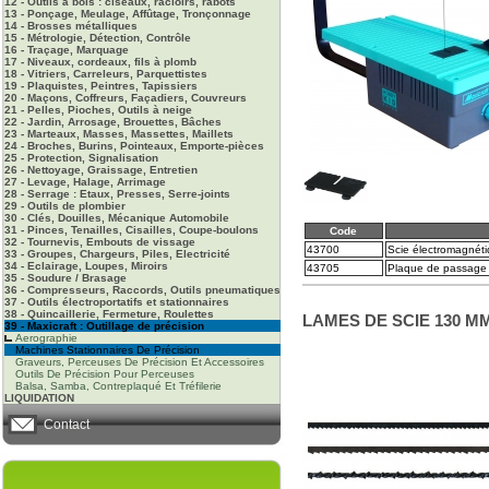
12 - Outils à bois : ciseaux, racloirs, rabots
13 - Ponçage, Meulage, Affûtage, Tronçonnage
14 - Brosses métalliques
15 - Métrologie, Détection, Contrôle
16 - Traçage, Marquage
17 - Niveaux, cordeaux, fils à plomb
18 - Vitriers, Carreleurs, Parquettistes
19 - Plaquistes, Peintres, Tapissiers
20 - Maçons, Coffreurs, Façadiers, Couvreurs
21 - Pelles, Pioches, Outils à neige
22 - Jardin, Arrosage, Brouettes, Bâches
23 - Marteaux, Masses, Massettes, Maillets
24 - Broches, Burins, Pointeaux, Emporte-pièces
25 - Protection, Signalisation
26 - Nettoyage, Graissage, Entretien
27 - Levage, Halage, Arrimage
28 - Serrage : Etaux, Presses, Serre-joints
29 - Outils de plombier
30 - Clés, Douilles, Mécanique Automobile
31 - Pinces, Tenailles, Cisailles, Coupe-boulons
Code
32 - Tournevis, Embouts de vissage
43700
Scie électromagnét
33 - Groupes, Chargeurs, Piles, Electricité
34 - Eclairage, Loupes, Miroirs
43705
Plaque de passage 
35 - Soudure / Brasage
36 - Compresseurs, Raccords, Outils pneumatiques
37 - Outils électroportatifs et stationnaires
38 - Quincaillerie, Fermeture, Roulettes
LAMES DE SCIE 130 M
39 - Maxicraft : Outillage de précision
Aerographie
Machines Stationnaires De Précision
Graveurs, Perceuses De Précision Et Accessoires
Outils De Précision Pour Perceuses
Balsa, Samba, Contreplaqué Et Tréfilerie
LIQUIDATION
Contact