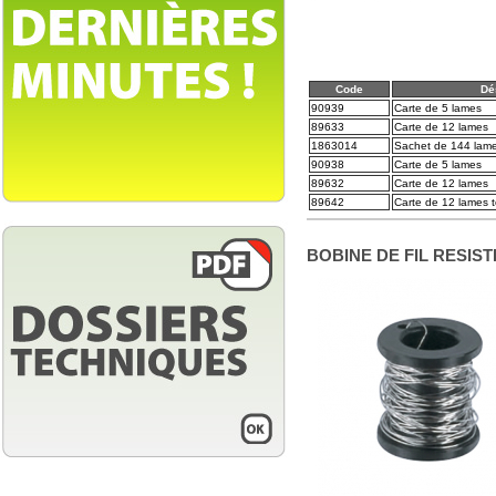
Code
Dé
90939
Carte de 5 lames
89633
Carte de 12 lames
1863014
Sachet de 144 lam
90938
Carte de 5 lames
89632
Carte de 12 lames
89642
Carte de 12 lames 
BOBINE DE FIL RESIS