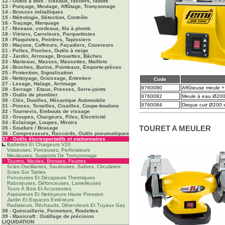
12 - Outils à bois : ciseaux, racloirs, rabots
13 - Ponçage, Meulage, Affûtage, Tronçonnage
14 - Brosses métalliques
15 - Métrologie, Détection, Contrôle
16 - Traçage, Marquage
17 - Niveaux, cordeaux, fils à plomb
18 - Vitriers, Carreleurs, Parquettistes
19 - Plaquistes, Peintres, Tapissiers
20 - Maçons, Coffreurs, Façadiers, Couvreurs
21 - Pelles, Pioches, Outils à neige
22 - Jardin, Arrosage, Brouettes, Bâches
23 - Marteaux, Masses, Massettes, Maillets
24 - Broches, Burins, Pointeaux, Emporte-pièces
25 - Protection, Signalisation
26 - Nettoyage, Graissage, Entretien
Code
27 - Levage, Halage, Arrimage
8760080
Affûteuse meule +
28 - Serrage : Etaux, Presses, Serre-joints
29 - Outils de plombier
8760082
Meule à eau Ø200 
30 - Clés, Douilles, Mécanique Automobile
8760084
Disque cuir Ø200
31 - Pinces, Tenailles, Cisailles, Coupe-boulons
32 - Tournevis, Embouts de vissage
33 - Groupes, Chargeurs, Piles, Electricité
34 - Eclairage, Loupes, Miroirs
TOURET A MEULER
35 - Soudure / Brasage
36 - Compresseurs, Raccords, Outils pneumatiques
37 - Outils électroportatifs et stationnaires
Batteries Et Chargeurs V20
Visseuses, Perceuses, Perforateurs
Meuleuses, Supports De Tronçonnage
Tourets, Meules, Brosses, Feutres
Scies Oscillantes, Sauteuses, Sabres, Circulaires
Scies Sur Tables
Ponceuses Et Décapeurs Thermiques
Raboteuses, Défonceuses, Lamelleuses
Tours À Bois Et Accessoires
Aspirateurs Et Nettoyeurs Haute Pression
Jardin Et Espaces Extérieurs
Radiateurs, Réchauds, Détendeurs Et Tuyaux Gaz
38 - Quincaillerie, Fermeture, Roulettes
39 - Maxicraft : Outillage de précision
LIQUIDATION