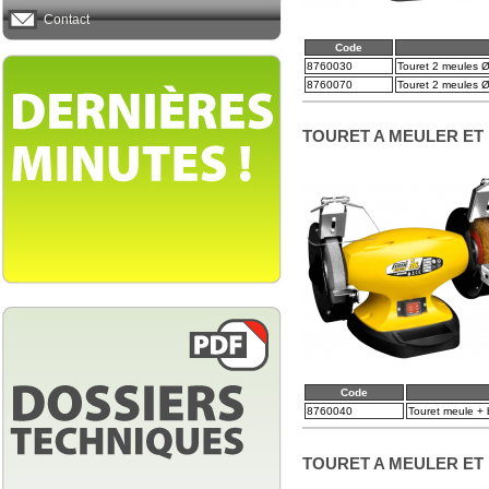
Contact
Code
8760030
Touret 2 meules 
8760070
Touret 2 meules 
TOURET A MEULER ET 
Code
8760040
Touret meule +
TOURET A MEULER ET