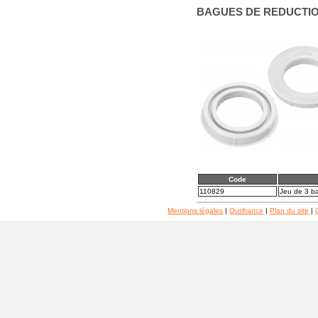
BAGUES DE REDUCTI
Code
110829
Jeu de 3 b
Mentions légales
|
Outifrance
|
Plan du site
|