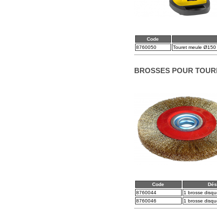
Code
8760050
Touret meule Ø150
BROSSES POUR TOUR
Code
Dés
8760044
1 brosse disq
8760046
1 brosse disq