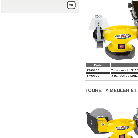
Code
8760060
Touret meule Ø15
8760062
5 bandes de ponç
TOURET A MEULER ET 