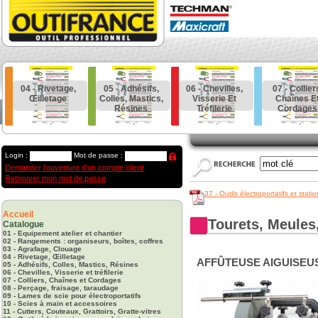
04 - Rivetage,
05 - Adhésifs,
06 - Chevilles,
07 - Collier
Œilletage
Colles, Mastics,
Visserie Et
Chaînes E
Résines
Tréfilerie
Cordages
Login :
Mot de passe :
Demander l'ouverture d'un compte client
Retrouver mon mot de passe
37 - Outils électroportatifs et stati
Accueil
Tourets, Meules
Catalogue
01 - Equipement atelier et chantier
02 - Rangements : organiseurs, boîtes, coffres
03 - Agrafage, Clouage
04 - Rivetage, Œilletage
AFFÛTEUSE AIGUISEU
05 - Adhésifs, Colles, Mastics, Résines
06 - Chevilles, Visserie et tréfilerie
07 - Colliers, Chaînes et Cordages
08 - Perçage, fraisage, taraudage
09 - Lames de scie pour électroportatifs
10 - Scies à main et accessoires
11 - Cutters, Couteaux, Grattoirs, Gratte-vitres