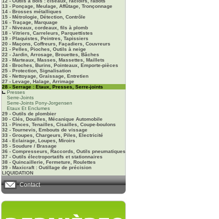
12 - Outils à bois : ciseaux, racloirs, rabots
13 - Ponçage, Meulage, Affûtage, Tronçonnage
14 - Brosses métalliques
15 - Métrologie, Détection, Contrôle
16 - Traçage, Marquage
17 - Niveaux, cordeaux, fils à plomb
18 - Vitriers, Carreleurs, Parquettistes
19 - Plaquistes, Peintres, Tapissiers
20 - Maçons, Coffreurs, Façadiers, Couvreurs
21 - Pelles, Pioches, Outils à neige
22 - Jardin, Arrosage, Brouettes, Bâches
23 - Marteaux, Masses, Massettes, Maillets
24 - Broches, Burins, Pointeaux, Emporte-pièces
25 - Protection, Signalisation
26 - Nettoyage, Graissage, Entretien
27 - Levage, Halage, Arrimage
28 - Serrage : Etaux, Presses, Serre-joints
Presses
Serre-Joints
Serre-Joints Pony-Jorgensen
Etaux Et Enclumes
29 - Outils de plombier
30 - Clés, Douilles, Mécanique Automobile
31 - Pinces, Tenailles, Cisailles, Coupe-boulons
32 - Tournevis, Embouts de vissage
33 - Groupes, Chargeurs, Piles, Electricité
34 - Eclairage, Loupes, Miroirs
35 - Soudure / Brasage
36 - Compresseurs, Raccords, Outils pneumatiques
37 - Outils électroportatifs et stationnaires
38 - Quincaillerie, Fermeture, Roulettes
39 - Maxicraft : Outillage de précision
LIQUIDATION
Contact