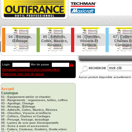
04 - Rivetage,
05 - Adhésifs,
06 - Chevilles,
07 - Collier
Œilletage
Colles, Mastics,
Visserie Et
Chaînes E
Résines
Tréfilerie
Cordages
Login :
Mot de passe :
Demander l'ouverture d'un compte client
Retrouver mon mot de passe
Aucun produit disponible actuellement 
Accueil
Catalogue
01 - Equipement atelier et chantier
02 - Rangements : organiseurs, boîtes, coffres
03 - Agrafage, Clouage
04 - Rivetage, Œilletage
05 - Adhésifs, Colles, Mastics, Résines
06 - Chevilles, Visserie et tréfilerie
07 - Colliers, Chaînes et Cordages
08 - Perçage, fraisage, taraudage
09 - Lames de scie pour électroportatifs
10 - Scies à main et accessoires
11 - Cutters, Couteaux, Grattoirs, Gratte-vitres