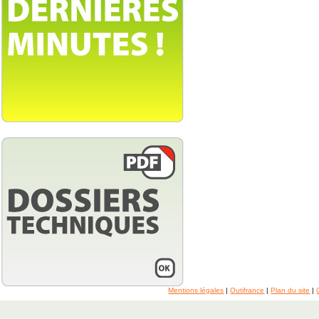
Mentions légales
|
Outifrance
|
Plan du site
|