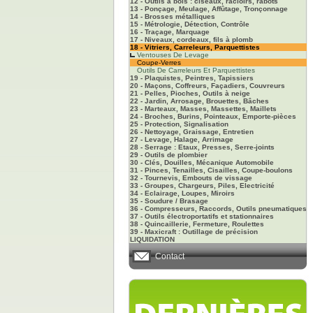
12 - Outils à bois : ciseaux, racloirs, rabots
13 - Ponçage, Meulage, Affûtage, Tronçonnage
14 - Brosses métalliques
15 - Métrologie, Détection, Contrôle
16 - Traçage, Marquage
17 - Niveaux, cordeaux, fils à plomb
18 - Vitriers, Carreleurs, Parquettistes
Ventouses De Levage
Coupe-Verres
Outils De Carreleurs Et Parquettistes
19 - Plaquistes, Peintres, Tapissiers
20 - Maçons, Coffreurs, Façadiers, Couvreurs
21 - Pelles, Pioches, Outils à neige
22 - Jardin, Arrosage, Brouettes, Bâches
23 - Marteaux, Masses, Massettes, Maillets
24 - Broches, Burins, Pointeaux, Emporte-pièces
25 - Protection, Signalisation
26 - Nettoyage, Graissage, Entretien
27 - Levage, Halage, Arrimage
28 - Serrage : Etaux, Presses, Serre-joints
29 - Outils de plombier
30 - Clés, Douilles, Mécanique Automobile
31 - Pinces, Tenailles, Cisailles, Coupe-boulons
32 - Tournevis, Embouts de vissage
33 - Groupes, Chargeurs, Piles, Electricité
34 - Eclairage, Loupes, Miroirs
35 - Soudure / Brasage
36 - Compresseurs, Raccords, Outils pneumatiques
37 - Outils électroportatifs et stationnaires
38 - Quincaillerie, Fermeture, Roulettes
39 - Maxicraft : Outillage de précision
LIQUIDATION
Contact