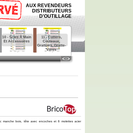
AUX REVENDEURS
DISTRIBUTEURS
D'OUTILLAGE
10 - Scies À Main
11 - Cutters,
12 - Outils À Bois
13 - Ponçage,
Et Accessoires
Couteaux,
: Ciseaux,
Meulage,
Grattoirs, Gratte-
Racloirs, Rabots
Affûtage,
Vitres
Tronçonnage
c manche bois, tête avec encoches et 6 molettes acier