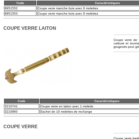
Code
Caractéristiques
8951552
Coupe verre manche bois avec 6 molettes
8951553
Coupe verre manche bois avec 6 molettes
COUPE VERRE LAITON
Coupe verre de f
carbure et tourn
grugeoirs pour gr
Code
Caractéristiques
3210741
Coupe verre en laiton avec 1 molette
3210860
Sachet de 10 molettes de rechange
COUPE VERRE
Coupe verre tradi