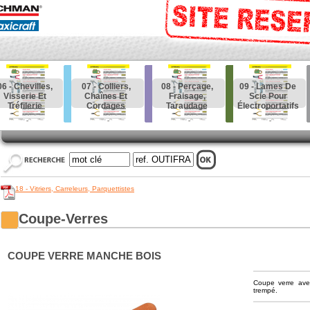
06 - Chevilles,
07 - Colliers,
08 - Perçage,
09 - Lames De
Visserie Et
Chaînes Et
Fraisage,
Scie Pour
Tréfilerie
Cordages
Taraudage
Électroportatifs
18 - Vitriers, Carreleurs, Parquettistes
Coupe-Verres
COUPE VERRE MANCHE BOIS
Coupe verre ave
trempé.