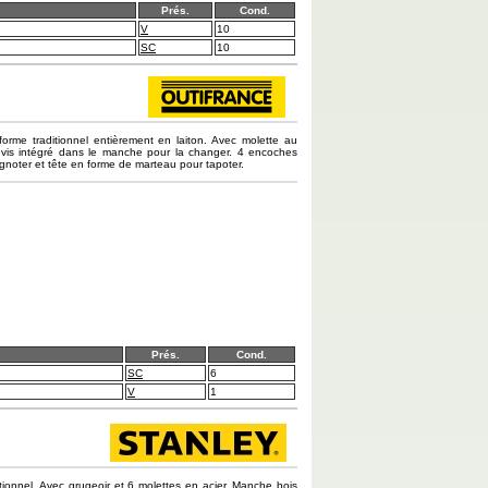
Prés.
Cond.
V
10
SC
10
orme traditionnel entièrement en laiton. Avec molette au
evis intégré dans le manche pour la changer. 4 encoches
ignoter et tête en forme de marteau pour tapoter.
Prés.
Cond.
SC
6
V
1
tionnel. Avec grugeoir et 6 molettes en acier. Manche bois