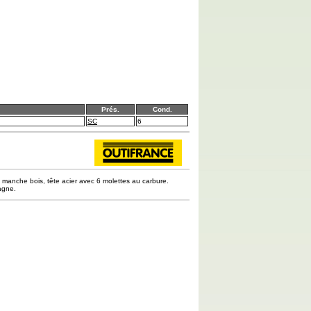
Prés.
Cond.
SC
6
manche bois, tête acier avec 6 molettes au carbure.
agne.