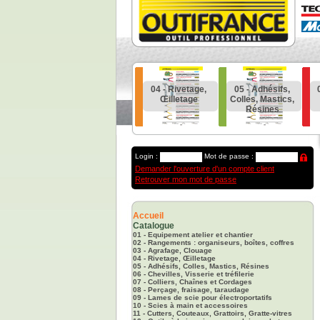
Rangements
03 - Agrafage,
04 - Rivetage,
05 - Adhésifs,
ganiseurs,
Clouage
Œilletage
Colles, Mastics,
es, Coffres
Résines
Login :
Mot de passe :
Demander l'ouverture d'un compte client
Retrouver mon mot de passe
Accueil
Catalogue
01 - Equipement atelier et chantier
02 - Rangements : organiseurs, boîtes, coffres
03 - Agrafage, Clouage
04 - Rivetage, Œilletage
05 - Adhésifs, Colles, Mastics, Résines
06 - Chevilles, Visserie et tréfilerie
07 - Colliers, Chaînes et Cordages
08 - Perçage, fraisage, taraudage
09 - Lames de scie pour électroportatifs
10 - Scies à main et accessoires
11 - Cutters, Couteaux, Grattoirs, Gratte-vitres