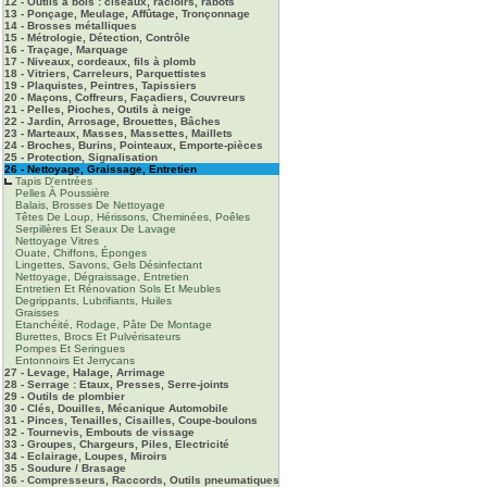
12 - Outils à bois : ciseaux, racloirs, rabots
13 - Ponçage, Meulage, Affûtage, Tronçonnage
14 - Brosses métalliques
15 - Métrologie, Détection, Contrôle
16 - Traçage, Marquage
17 - Niveaux, cordeaux, fils à plomb
18 - Vitriers, Carreleurs, Parquettistes
19 - Plaquistes, Peintres, Tapissiers
20 - Maçons, Coffreurs, Façadiers, Couvreurs
21 - Pelles, Pioches, Outils à neige
22 - Jardin, Arrosage, Brouettes, Bâches
23 - Marteaux, Masses, Massettes, Maillets
24 - Broches, Burins, Pointeaux, Emporte-pièces
25 - Protection, Signalisation
26 - Nettoyage, Graissage, Entretien
Tapis D'entrées
Pelles À Poussière
Balais, Brosses De Nettoyage
Têtes De Loup, Hérissons, Cheminées, Poêles
Serpillères Et Seaux De Lavage
Nettoyage Vitres
Ouate, Chiffons, Éponges
Lingettes, Savons, Gels Désinfectant
Nettoyage, Dégraissage, Entretien
Entretien Et Rénovation Sols Et Meubles
Degrippants, Lubrifiants, Huiles
Graisses
Etanchéité, Rodage, Pâte De Montage
Burettes, Brocs Et Pulvérisateurs
Pompes Et Seringues
Entonnoirs Et Jerrycans
27 - Levage, Halage, Arrimage
28 - Serrage : Etaux, Presses, Serre-joints
29 - Outils de plombier
30 - Clés, Douilles, Mécanique Automobile
31 - Pinces, Tenailles, Cisailles, Coupe-boulons
32 - Tournevis, Embouts de vissage
33 - Groupes, Chargeurs, Piles, Electricité
34 - Eclairage, Loupes, Miroirs
35 - Soudure / Brasage
36 - Compresseurs, Raccords, Outils pneumatiques