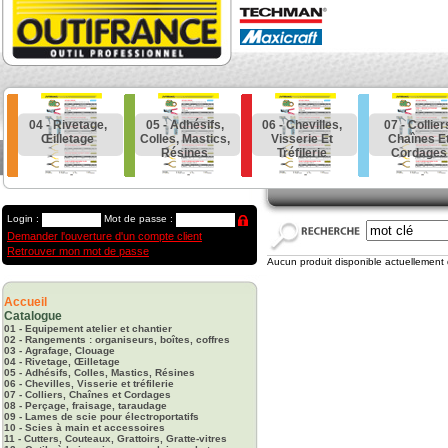
04 - Rivetage,
05 - Adhésifs,
06 - Chevilles,
07 - Collier
Œilletage
Colles, Mastics,
Visserie Et
Chaînes E
Résines
Tréfilerie
Cordages
Login :
Mot de passe :
Demander l'ouverture d'un compte client
Retrouver mon mot de passe
Aucun produit disponible actuellement 
Accueil
Catalogue
01 - Equipement atelier et chantier
02 - Rangements : organiseurs, boîtes, coffres
03 - Agrafage, Clouage
04 - Rivetage, Œilletage
05 - Adhésifs, Colles, Mastics, Résines
06 - Chevilles, Visserie et tréfilerie
07 - Colliers, Chaînes et Cordages
08 - Perçage, fraisage, taraudage
09 - Lames de scie pour électroportatifs
10 - Scies à main et accessoires
11 - Cutters, Couteaux, Grattoirs, Gratte-vitres