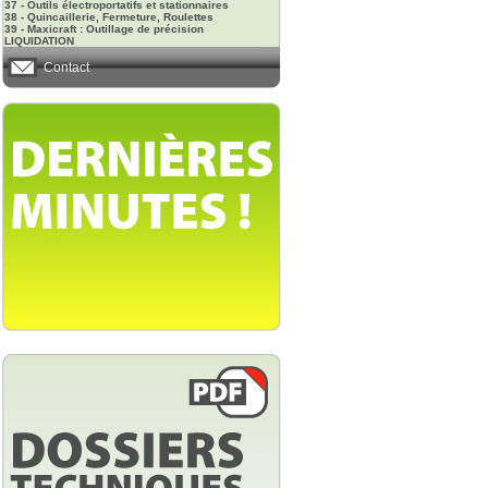
37 - Outils électroportatifs et stationnaires
38 - Quincaillerie, Fermeture, Roulettes
39 - Maxicraft : Outillage de précision
LIQUIDATION
Contact