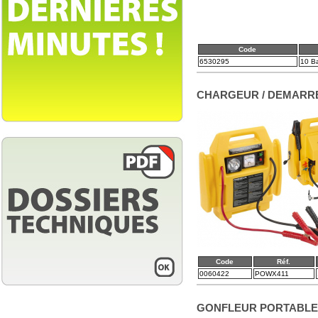
Code
6530295
10 Ba
CHARGEUR / DEMARR
Code
Réf.
0060422
POWX411
GONFLEUR PORTABLE 