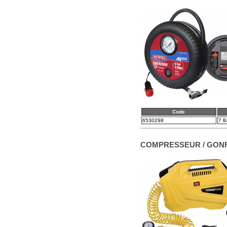
Code
6530298
7 B
COMPRESSEUR / GONF