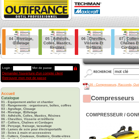
04 - Rivetage,
05 - Adhésifs,
06 - Chevilles,
07 - Collier
Œilletage
Colles, Mastics,
Visserie Et
Chaînes E
Résines
Tréfilerie
Cordages
Login :
Mot de passe :
Demander l'ouverture d'un compte client
Retrouver mon mot de passe
36 - Compresseurs, Raccords, Out
Accueil
Compresseurs
Catalogue
01 - Equipement atelier et chantier
02 - Rangements : organiseurs, boîtes, coffres
03 - Agrafage, Clouage
04 - Rivetage, Œilletage
COMPRESSEUR / GONFL
05 - Adhésifs, Colles, Mastics, Résines
06 - Chevilles, Visserie et tréfilerie
07 - Colliers, Chaînes et Cordages
08 - Perçage, fraisage, taraudage
09 - Lames de scie pour électroportatifs
10 - Scies à main et accessoires
11 - Cutters, Couteaux, Grattoirs, Gratte-vitres