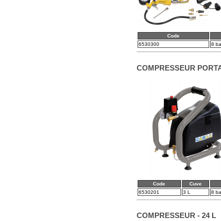
Code
6530300
8 ba
COMPRESSEUR PORTAB
Code
Cuve
6530201
3 L
8 ba
COMPRESSEUR - 24 L