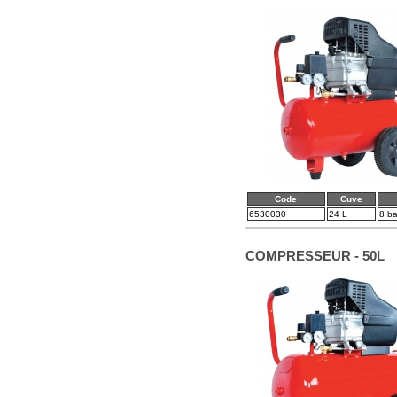
Code
Cuve
6530030
24 L
8 ba
COMPRESSEUR - 50L