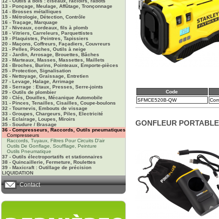
12 - Outils à bois : ciseaux, racloirs, rabots
13 - Ponçage, Meulage, Affûtage, Tronçonnage
14 - Brosses métalliques
15 - Métrologie, Détection, Contrôle
16 - Traçage, Marquage
17 - Niveaux, cordeaux, fils à plomb
18 - Vitriers, Carreleurs, Parquettistes
19 - Plaquistes, Peintres, Tapissiers
20 - Maçons, Coffreurs, Façadiers, Couvreurs
21 - Pelles, Pioches, Outils à neige
22 - Jardin, Arrosage, Brouettes, Bâches
23 - Marteaux, Masses, Massettes, Maillets
24 - Broches, Burins, Pointeaux, Emporte-pièces
25 - Protection, Signalisation
26 - Nettoyage, Graissage, Entretien
27 - Levage, Halage, Arrimage
28 - Serrage : Etaux, Presses, Serre-joints
Code
29 - Outils de plombier
30 - Clés, Douilles, Mécanique Automobile
SFMCE520B-QW
Com
31 - Pinces, Tenailles, Cisailles, Coupe-boulons
32 - Tournevis, Embouts de vissage
33 - Groupes, Chargeurs, Piles, Electricité
34 - Eclairage, Loupes, Miroirs
GONFLEUR PORTABLE 
35 - Soudure / Brasage
36 - Compresseurs, Raccords, Outils pneumatiques
Compresseurs
Raccords, Tuyaux, Filtres Pour Circuits D'air
Outils De Gonflage, Soufflage, Peinture
Outils Pneumatique
37 - Outils électroportatifs et stationnaires
38 - Quincaillerie, Fermeture, Roulettes
39 - Maxicraft : Outillage de précision
LIQUIDATION
Contact