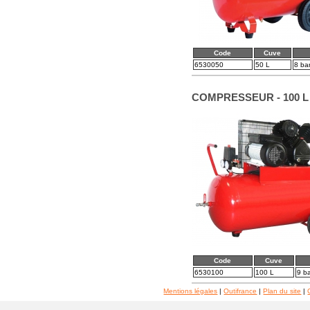
Code
Cuve
6530050
50 L
8 ba
COMPRESSEUR - 100 L
Code
Cuve
6530100
100 L
9 ba
Mentions légales
|
Outifrance
|
Plan du site
|