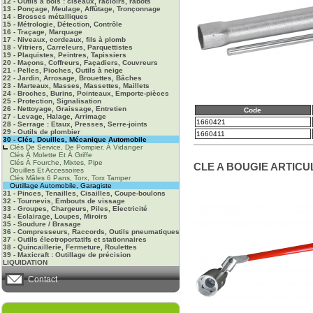
12 - Outils à bois : ciseaux, racloirs, rabots
13 - Ponçage, Meulage, Affûtage, Tronçonnage
14 - Brosses métalliques
15 - Métrologie, Détection, Contrôle
16 - Traçage, Marquage
17 - Niveaux, cordeaux, fils à plomb
18 - Vitriers, Carreleurs, Parquettistes
19 - Plaquistes, Peintres, Tapissiers
20 - Maçons, Coffreurs, Façadiers, Couvreurs
21 - Pelles, Pioches, Outils à neige
22 - Jardin, Arrosage, Brouettes, Bâches
23 - Marteaux, Masses, Massettes, Maillets
24 - Broches, Burins, Pointeaux, Emporte-pièces
25 - Protection, Signalisation
26 - Nettoyage, Graissage, Entretien
Code
27 - Levage, Halage, Arrimage
1660421
28 - Serrage : Etaux, Presses, Serre-joints
29 - Outils de plombier
1660411
30 - Clés, Douilles, Mécanique Automobile
Clés De Service, De Pompier, À Vidanger
Clés À Molette Et À Griffe
Clés À Fourche, Mixtes, Pipe
CLE A BOUGIE ARTICU
Douilles Et Accessoires
Clés Mâles 6 Pans, Torx, Torx Tamper
Outillage Automobile, Garagiste
31 - Pinces, Tenailles, Cisailles, Coupe-boulons
32 - Tournevis, Embouts de vissage
33 - Groupes, Chargeurs, Piles, Electricité
34 - Eclairage, Loupes, Miroirs
35 - Soudure / Brasage
36 - Compresseurs, Raccords, Outils pneumatiques
37 - Outils électroportatifs et stationnaires
38 - Quincaillerie, Fermeture, Roulettes
39 - Maxicraft : Outillage de précision
LIQUIDATION
Contact