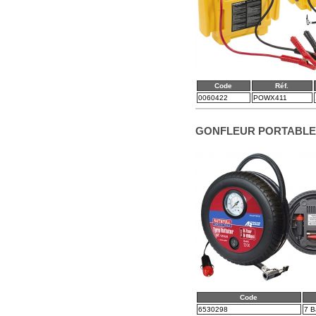
Code
Réf.
0060422
POWX411
GONFLEUR PORTABLE 
Code
6530298
7 B