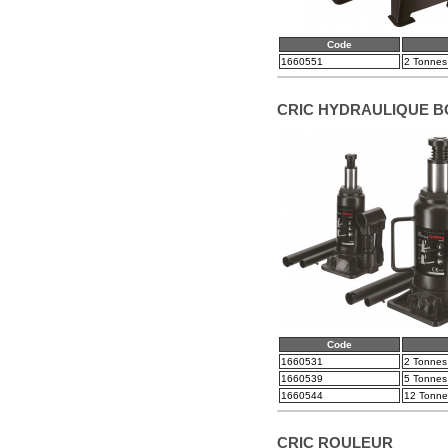
Code
1660551
2 Tonnes
CRIC HYDRAULIQUE B
Code
1660531
2 Tonnes
1660539
5 Tonnes
1660544
12 Tonne
CRIC ROULEUR