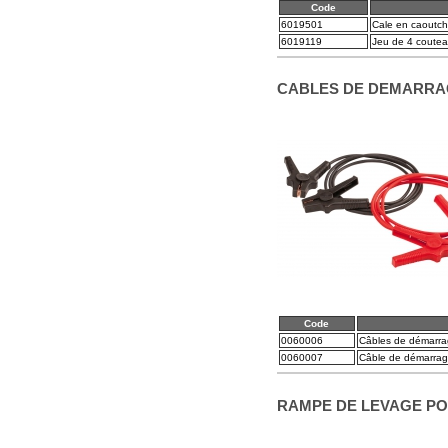
Code
6019501
Cale en caoutc
6019119
Jeu de 4 coutea
CABLES DE DEMARRA
Code
0060006
Câbles de démarra
0060007
Câble de démarrage
RAMPE DE LEVAGE PO