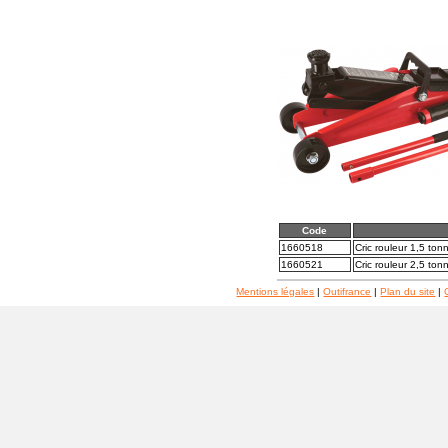
Code
1660518
Cric rouleur 1,5 ton
1660521
Cric rouleur 2,5 to
Mentions légales
|
Outifrance
|
Plan du site
|