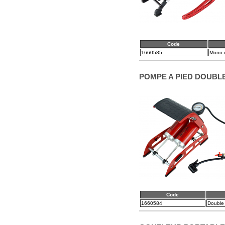
Code
1660585
Mono c
POMPE A PIED DOUBL
Code
1660584
Double 