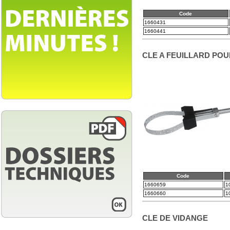
Code
1660431
1660441
CLE A FEUILLARD POUR
Code
1660659
1
1660660
1
CLE DE VIDANGE