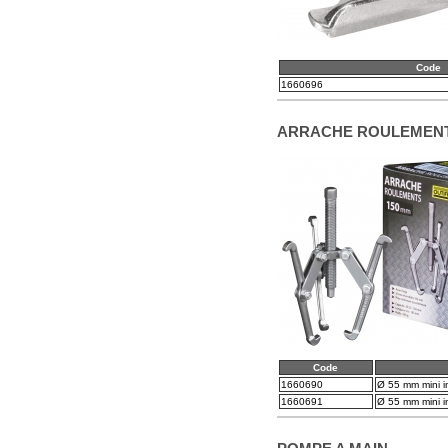
Code
1660696
ARRACHE ROULEMEN
Code
1660690
Ø 55 mm mini in
1660691
Ø 55 mm mini in