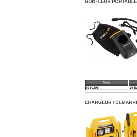
GONFLEUR PORTABLE 
Code
6530295
10 Ba
CHARGEUR / DEMARR