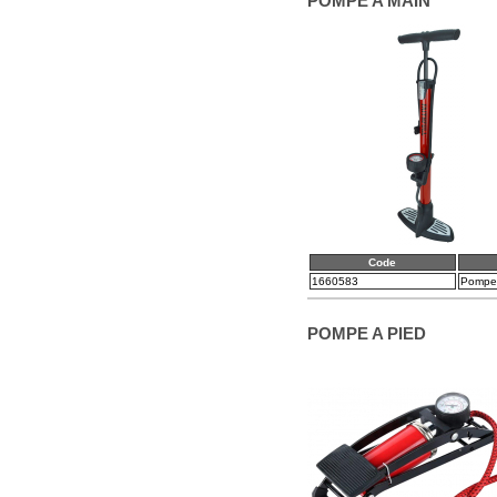
POMPE A MAIN
Code
1660583
Pompe 
POMPE A PIED