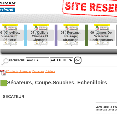
06 - Chevilles,
07 - Colliers,
08 - Perçage,
09 - Lames De
Visserie Et
Chaînes Et
Fraisage,
Scie Pour
Tréfilerie
Cordages
Taraudage
Électroportatifs
22 - Jardin, Arrosage, Brouettes, Bâches
Sécateurs, Coupe-Souches, Échenilloirs
SECATEUR
Lame acier à cou
automatique et cr