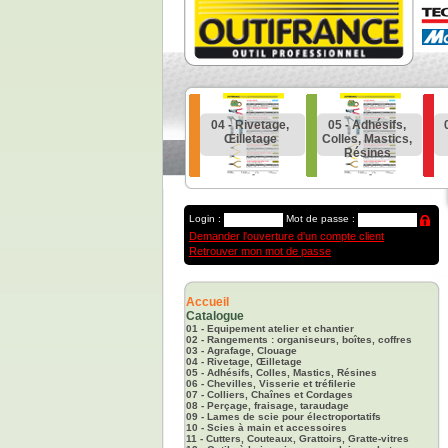
Rangements
03 - Agrafage,
04 - Rivetage,
05 - Adhésifs,
ganiseurs,
Clouage
Œilletage
Colles, Mastics,
es, Coffres
Résines
Login :
Mot de passe :
Demander l'ouverture d'un compte client
Retrouver mon mot de passe
Accueil
Catalogue
01 - Equipement atelier et chantier
02 - Rangements : organiseurs, boîtes, coffres
03 - Agrafage, Clouage
04 - Rivetage, Œilletage
05 - Adhésifs, Colles, Mastics, Résines
06 - Chevilles, Visserie et tréfilerie
07 - Colliers, Chaînes et Cordages
08 - Perçage, fraisage, taraudage
09 - Lames de scie pour électroportatifs
10 - Scies à main et accessoires
11 - Cutters, Couteaux, Grattoirs, Gratte-vitres