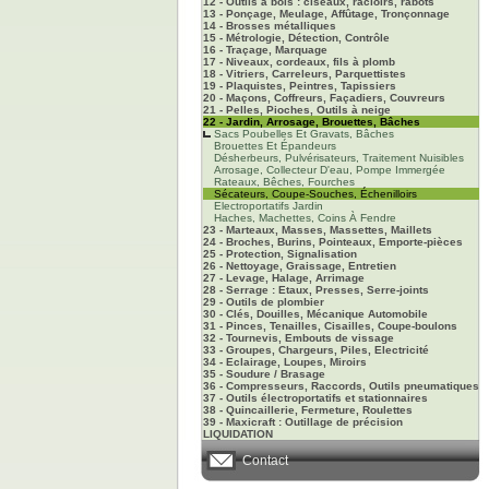
12 - Outils à bois : ciseaux, racloirs, rabots
13 - Ponçage, Meulage, Affûtage, Tronçonnage
14 - Brosses métalliques
15 - Métrologie, Détection, Contrôle
16 - Traçage, Marquage
17 - Niveaux, cordeaux, fils à plomb
18 - Vitriers, Carreleurs, Parquettistes
19 - Plaquistes, Peintres, Tapissiers
20 - Maçons, Coffreurs, Façadiers, Couvreurs
21 - Pelles, Pioches, Outils à neige
22 - Jardin, Arrosage, Brouettes, Bâches
Sacs Poubelles Et Gravats, Bâches
Brouettes Et Épandeurs
Désherbeurs, Pulvérisateurs, Traitement Nuisibles
Arrosage, Collecteur D'eau, Pompe Immergée
Rateaux, Bêches, Fourches
Sécateurs, Coupe-Souches, Échenilloirs
Electroportatifs Jardin
Haches, Machettes, Coins À Fendre
23 - Marteaux, Masses, Massettes, Maillets
24 - Broches, Burins, Pointeaux, Emporte-pièces
25 - Protection, Signalisation
26 - Nettoyage, Graissage, Entretien
27 - Levage, Halage, Arrimage
28 - Serrage : Etaux, Presses, Serre-joints
29 - Outils de plombier
30 - Clés, Douilles, Mécanique Automobile
31 - Pinces, Tenailles, Cisailles, Coupe-boulons
32 - Tournevis, Embouts de vissage
33 - Groupes, Chargeurs, Piles, Electricité
34 - Eclairage, Loupes, Miroirs
35 - Soudure / Brasage
36 - Compresseurs, Raccords, Outils pneumatiques
37 - Outils électroportatifs et stationnaires
38 - Quincaillerie, Fermeture, Roulettes
39 - Maxicraft : Outillage de précision
LIQUIDATION
Contact