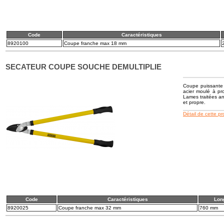
Code
Caractéristiques
8920100
Coupe franche max 18 mm
SECATEUR COUPE SOUCHE DEMULTIPLIE
Coupe puissante e
acier moulé à pr
Lames traitées ant
et propre.
Détail de cette p
Code
Caractéristiques
Lon
8920025
Coupe franche max 32 mm
760 mm