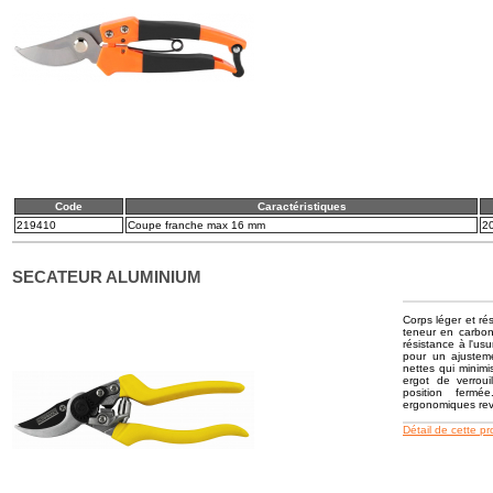
Code
Caractéristiques
219410
Coupe franche max 16 mm
2
SECATEUR ALUMINIUM
Corps léger et ré
teneur en carbone
résistance à l'us
pour un ajusteme
nettes qui minimi
ergot de verrou
position ferm
ergonomiques revê
Détail de cette p