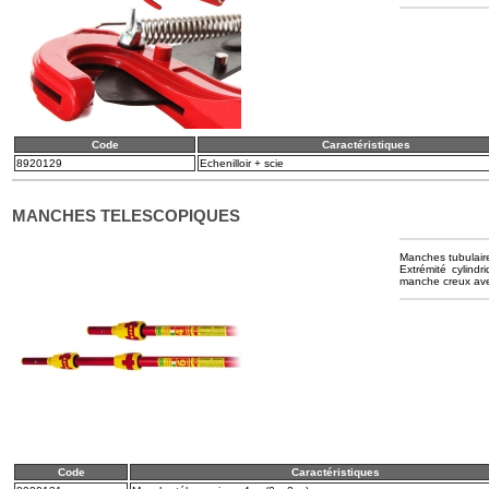
Code
Caractéristiques
8920129
Echenilloir + scie
MANCHES TELESCOPIQUES
Manches tubulaire
Extrémité cylindr
manche creux avec
Code
Caractéristiques