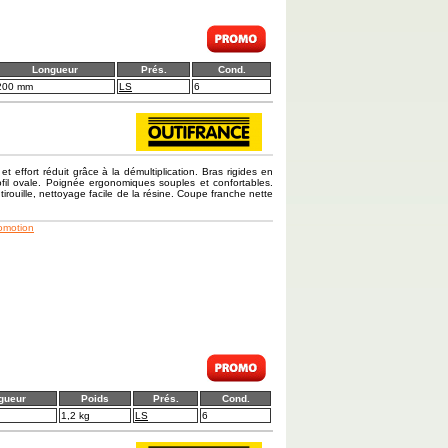
Longueur
Prés.
Cond.
200 mm
LS
6
t effort réduit grâce à la démultiplication. Bras rigides en
ofil ovale. Poignée ergonomiques souples et confortables.
irouille, nettoyage facile de la résine. Coupe franche nette
romotion
gueur
Poids
Prés.
Cond.
1,2 kg
LS
6