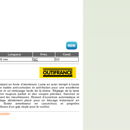
Longueur
Prés.
Cond.
00 mm
SC
10
sistant en fonte d’aluminium. Lame en acier trempé à haute
 traitée anti-corrosion et anti-friction pour une excellente
ure et un nettoyage facile de la résine. Réglage de la lame
nt toujours parfait et des coupes précises, franches et
sent les meurtrissures. Ressort d’ouverture automatique et
illage idéalement placé pour un blocage instantané en
ée. Butée amortisseur en caoutchouc et poignées
tues d’un grip vinyle pour le confort.
romotion