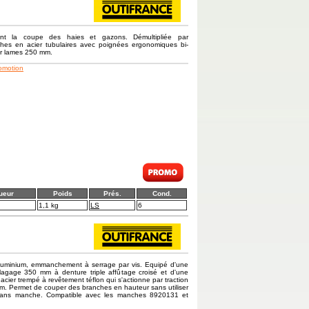
tant la coupe des haies et gazons. Démultipliée par
ches en acier tubulaires avec poignées ergonomiques bi-
r lames 250 mm.
romotion
ueur
Poids
Prés.
Cond.
1,1 kg
LS
6
luminium, emmanchement à serrage par vis. Equipé d'une
lagage 350 mm à denture triple affûtage croisé et d'une
acier trempé à revêtement téflon qui s'actionne par traction
 m. Permet de couper des branches en hauteur sans utiliser
é sans manche. Compatible avec les manches 8920131 et