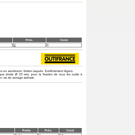
Prés.
Cond.
V
1
s en aluminium, finition laquée. Extrêmement légers.
ique droite Ø 25 mm, pour la fixation de tous les outils à
 vis de serrage latérale.
Poids
Prés.
Cond.