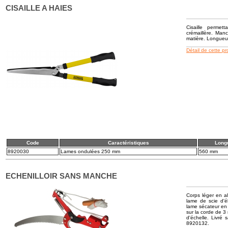
CISAILLE A HAIES
Cisaille permet
crémaillère. Man
matière. Longueu
Détail de cette p
Code
Caractéristiques
Long
8920030
Lames ondulées 250 mm
560 mm
ECHENILLOIR SANS MANCHE
Corps léger en a
lame de scie d'é
lame sécateur en 
sur la corde de 3
d'échelle. Livr
8920132.