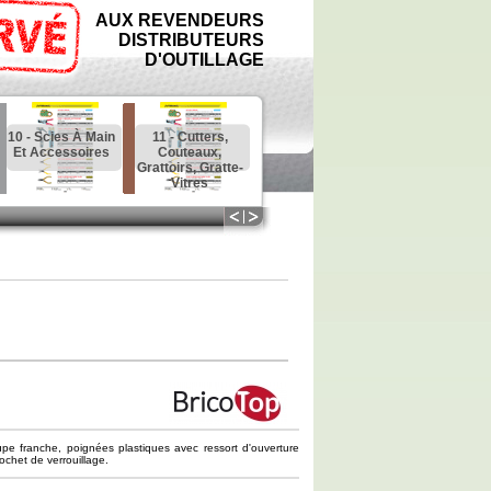
AUX REVENDEURS
DISTRIBUTEURS
D'OUTILLAGE
10 - Scies À Main
11 - Cutters,
12 - Outils À Bois
13 - Ponçage,
Et Accessoires
Couteaux,
: Ciseaux,
Meulage,
Grattoirs, Gratte-
Racloirs, Rabots
Affûtage,
Vitres
Tronçonnage
pe franche, poignées plastiques avec ressort d'ouverture
ochet de verrouillage.