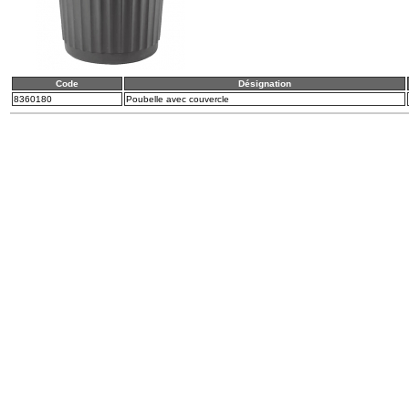
Code
Désignation
8360180
Poubelle avec couvercle