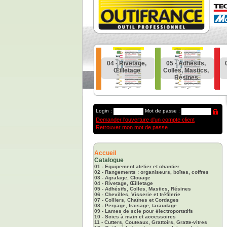
Rangements
03 - Agrafage,
04 - Rivetage,
05 - Adhésifs,
ganiseurs,
Clouage
Œilletage
Colles, Mastics,
es, Coffres
Résines
Login :
Mot de passe :
Demander l'ouverture d'un compte client
Retrouver mon mot de passe
Accueil
Catalogue
01 - Equipement atelier et chantier
02 - Rangements : organiseurs, boîtes, coffres
03 - Agrafage, Clouage
04 - Rivetage, Œilletage
05 - Adhésifs, Colles, Mastics, Résines
06 - Chevilles, Visserie et tréfilerie
07 - Colliers, Chaînes et Cordages
08 - Perçage, fraisage, taraudage
09 - Lames de scie pour électroportatifs
10 - Scies à main et accessoires
11 - Cutters, Couteaux, Grattoirs, Gratte-vitres