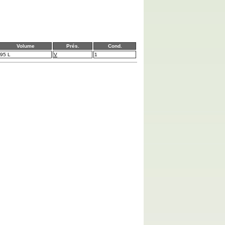
Volume
Prés.
Cond.
95 L
V
1