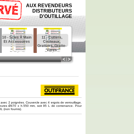
AUX REVENDEURS
DISTRIBUTEURS
D'OUTILLAGE
10 - Scies À Main
11 - Cutters,
12 - Outils À Bois
13 - Ponçage,
Et Accessoires
Couteaux,
: Ciseaux,
Meulage,
Grattoirs, Gratte-
Racloirs, Rabots
Affûtage,
Vitres
Tronçonnage
avec 2 poignées. Couvercle avec 4 ergots de verrouillage.
rieures Ø470 x h.550 mm, soit 95 L de contenance. Pour
L (non fournis).