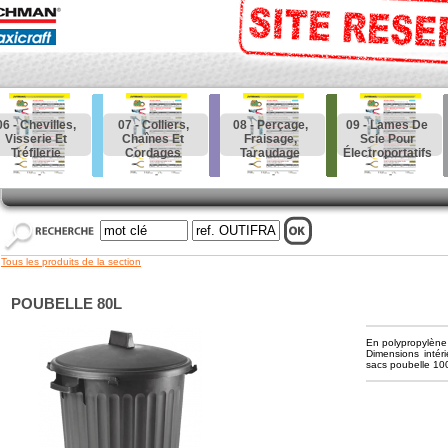
06 - Chevilles,
07 - Colliers,
08 - Perçage,
09 - Lames De
Visserie Et
Chaînes Et
Fraisage,
Scie Pour
Tréfilerie
Cordages
Taraudage
Électroportatifs
Tous les produits de la section
POUBELLE 80L
En polypropylène 
Dimensions inté
sacs poubelle 100