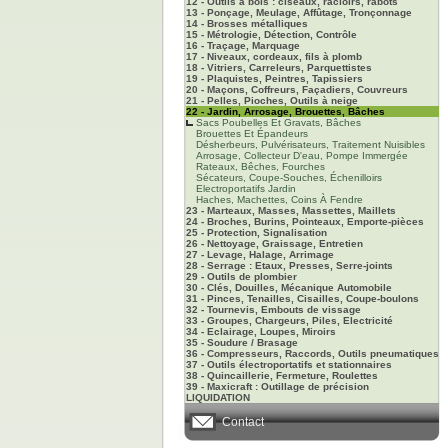
12 - Outils à bois : ciseaux, racloirs, rabots
13 - Ponçage, Meulage, Affûtage, Tronçonnage
14 - Brosses métalliques
15 - Métrologie, Détection, Contrôle
16 - Traçage, Marquage
17 - Niveaux, cordeaux, fils à plomb
18 - Vitriers, Carreleurs, Parquettistes
19 - Plaquistes, Peintres, Tapissiers
20 - Maçons, Coffreurs, Façadiers, Couvreurs
21 - Pelles, Pioches, Outils à neige
22 - Jardin, Arrosage, Brouettes, Bâches
Sacs Poubelles Et Gravats, Bâches
Brouettes Et Épandeurs
Désherbeurs, Pulvérisateurs, Traitement Nuisibles
Arrosage, Collecteur D'eau, Pompe Immergée
Rateaux, Bêches, Fourches
Sécateurs, Coupe-Souches, Échenilloirs
Electroportatifs Jardin
Haches, Machettes, Coins À Fendre
23 - Marteaux, Masses, Massettes, Maillets
24 - Broches, Burins, Pointeaux, Emporte-pièces
25 - Protection, Signalisation
26 - Nettoyage, Graissage, Entretien
27 - Levage, Halage, Arrimage
28 - Serrage : Etaux, Presses, Serre-joints
29 - Outils de plombier
30 - Clés, Douilles, Mécanique Automobile
31 - Pinces, Tenailles, Cisailles, Coupe-boulons
32 - Tournevis, Embouts de vissage
33 - Groupes, Chargeurs, Piles, Electricité
34 - Eclairage, Loupes, Miroirs
35 - Soudure / Brasage
36 - Compresseurs, Raccords, Outils pneumatiques
37 - Outils électroportatifs et stationnaires
38 - Quincaillerie, Fermeture, Roulettes
39 - Maxicraft : Outillage de précision
LIQUIDATION
Contact